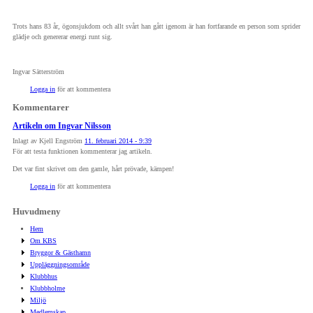
Trots hans 83 år, ögonsjukdom och allt svårt han gått igenom är han fortfarande en person som sprider
glädje och genererar energi runt sig.
Ingvar Sätterström
Logga in
för att kommentera
Kommentarer
Artikeln om Ingvar Nilsson
Inlagt av
Kjell Engström
11. februari 2014 - 9:39
För att testa funktionen kommenterar jag artikeln.
Det var fint skrivet om den gamle, hårt prövade, kämpen!
Logga in
för att kommentera
Huvudmeny
Hem
Om KBS
Bryggor & Gästhamn
Uppläggningsområde
Klubbhus
Klubbholme
Miljö
Medlemskap