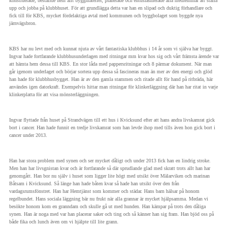
konstruerade, beställde hem allt byggmateriel, planerade och entusiasmerade alla medlemmar att ställa
upp och jobba på klubbhuset. För att grundlägga detta var han en slipad och duktig förhandlare och
fick till för KBS, mycket fördelaktiga avtal med kommunen och byggbolaget som byggde nya
järnvägsbron.
KBS har nu levt med och kunnat njuta av vårt fantastiska klubbhus i 14 år som vi själva har byggt.
Ingvar hade fortfarande klubbhusunderlagen med ritningar mm kvar hos sig och vårt främsta ärende var
att hämta hem dessa till KBS. En stor låda med pappersritningar och 8 pärmar dokument. När man
går igenom underlaget och börjar sortera upp dessa så fascineras man än mer av den energi och glöd
han hade för klubbhusbygget. Han är av den gamla stammen och ritade allt för hand på ritbräda, här
användes igen datorkraft. Exempelvis hittar man ritningar för klinkerläggning där han har ritat in varje
klinkerplatta för att visa mönsterläggningen.
Ingvar flyttade från huset på Strandvägen till ett hus i Kvicksund efter att hans andra livskamrat gick
bort i cancer. Han hade funnit en tredje livskamrat som han levde ihop med tills även hon gick bort i
cancer under 2013.
Han har stora problem med synen och ser mycket dåligt och under 2013 fick han en lindrig stroke.
Men han har livsgnistan kvar och är fortfarande så där sprudlande glad med skratt trots allt han har
genomgått. Han bor nu själv i huset som ligger lite högt med utsikt över Mälarviken och marinan
Båtsam i Kvicksund. Så länge han hade båten kvar så hade han utsikt över den från
vardagsrumsfönstret. Han har Hemtjänst som kommer och städar. Hans barn hälsar på honom
regelbundet. Hans sociala läggning bär nu frukt när alla grannar är mycket hjälpsamma. Medan vi
besökte honom kom en granndam och skulle gå ut med hunden. Han kämpar på trots den dåliga
synen. Han är noga med var han placerar saker och ting och så känner han sig fram. Han bjöd oss på
både fika och lunch även om vi hjälpte till lite grann.