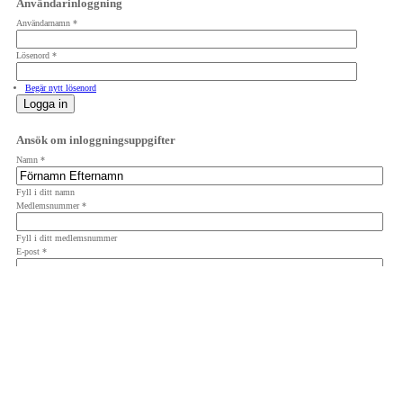
Användarinloggning
Användarnamn
*
Lösenord
*
Begär nytt lösenord
Ansök om inloggningsuppgifter
Namn
*
Fyll i ditt namn
Medlemsnummer
*
Fyll i ditt medlemsnummer
E-post
*
Fyll i din E-postadress
Info
Vilka är inloggade