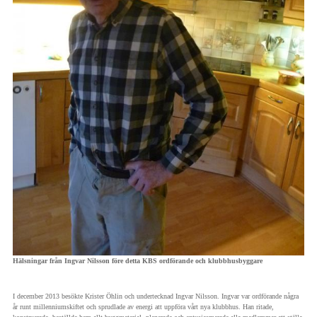
Hälsningar från Ingvar Nilsson före detta KBS ordförande och klubbhusbyggare
I december 2013 besökte Krister Öhlin och undertecknad Ingvar Nilsson. Ingvar var ordförande några
år runt millenniumskiftet och sprudlade av energi att uppföra vårt nya klubbhus. Han ritade,