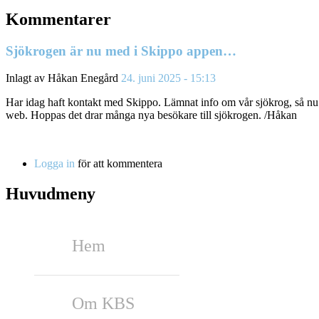
Kommentarer
Sjökrogen är nu med i Skippo appen…
Inlagt av
Håkan Enegård
24. juni 2025 - 15:13
Har idag haft kontakt med Skippo. Lämnat info om vår sjökrog, så n
web. Hoppas det drar många nya besökare till sjökrogen. /Håkan
Logga in
för att kommentera
Huvudmeny
Hem
Om KBS