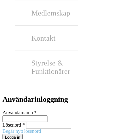
Medlemskap
Kontakt
Styrelse &
Funktionärer
Användarinloggning
Användarnamn
*
Lösenord
*
Begär nytt lösenord