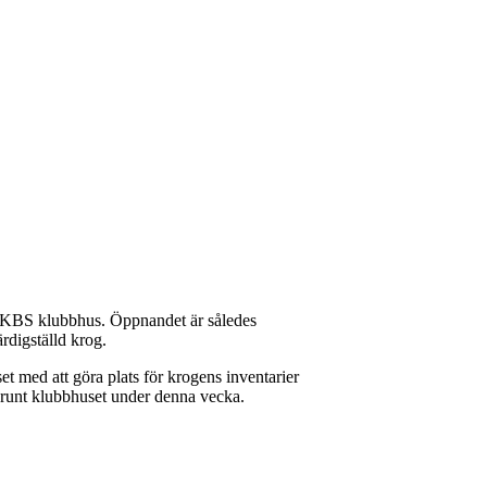
 KBS klubbhus. Öppnandet är således
ärdigställd krog.
t med att göra plats för krogens inventarier
h runt klubbhuset under denna vecka.