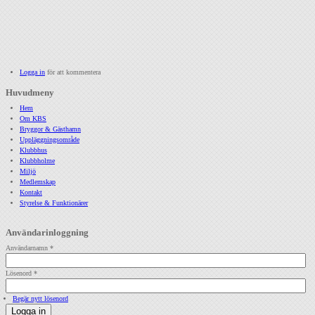
Logga in
för att kommentera
Huvudmeny
Hem
Om KBS
Bryggor & Gästhamn
Uppläggningsområde
Klubbhus
Klubbholme
Miljö
Medlemskap
Kontakt
Styrelse & Funktionärer
Användarinloggning
Användarnamn
*
Lösenord
*
Begär nytt lösenord