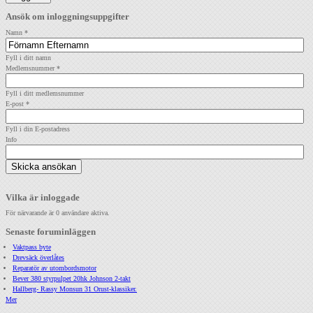
Ansök om inloggningsuppgifter
Namn
*
Fyll i ditt namn
Medlemsnummer
*
Fyll i ditt medlemsnummer
E-post
*
Fyll i din E-postadress
Info
Vilka är inloggade
För närvarande är 0 användare aktiva.
Senaste foruminläggen
Vaktpass byte
Drevsäck överlåtes
Reparatör av utombordsmotor
Bever 380 styrpulpet 20hk Johnson 2-takt
Hallberg- Rassy Monsun 31 Orust-klassiker.
Mer