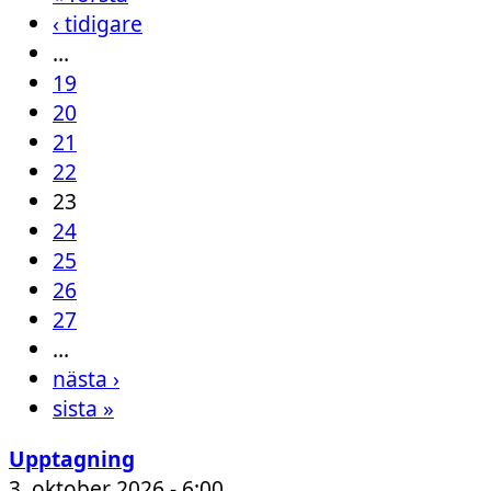
‹ tidigare
…
19
20
21
22
23
24
25
26
27
…
nästa ›
sista »
Upptagning
3. oktober 2026 - 6:00