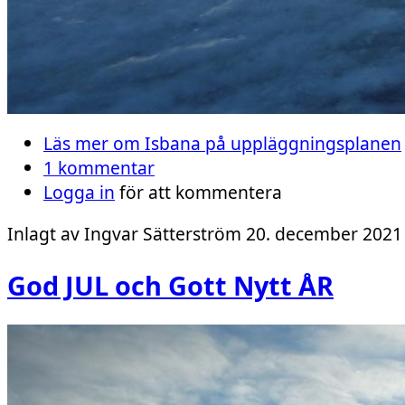
Läs mer
om Isbana på uppläggningsplanen
1 kommentar
Logga in
för att kommentera
Inlagt av
Ingvar Sätterström
20. december 2021 
God JUL och Gott Nytt ÅR