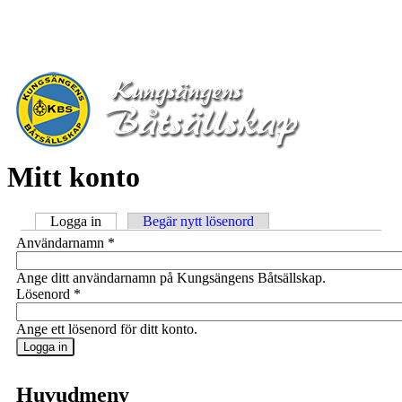
Hoppa till huvudinnehåll
Mitt konto
Logga in
(aktiv flik)
Begär nytt lösenord
Primära flikar
Användarnamn
*
Ange ditt användarnamn på Kungsängens Båtsällskap.
Lösenord
*
Ange ett lösenord för ditt konto.
Huvudmeny