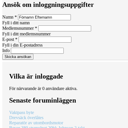
Ansök om inloggningsuppgifter
Namn
*
Fyll i ditt namn
Medlemsnummer
*
Fyll i ditt medlemsnummer
E-post
*
Fyll i din E-postadress
Info
Vilka är inloggade
För närvarande är 0 användare aktiva.
Senaste foruminläggen
Vaktpass byte
Drevsäck överlåtes
Reparatör av utombordsmotor
Bever 380 styrpulpet 20hk Johnson 2-takt