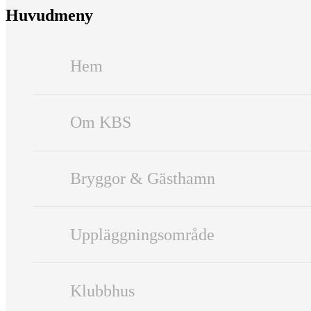
Huvudmeny
Hem
Om KBS
Bryggor & Gästhamn
Uppläggningsområde
Klubbhus