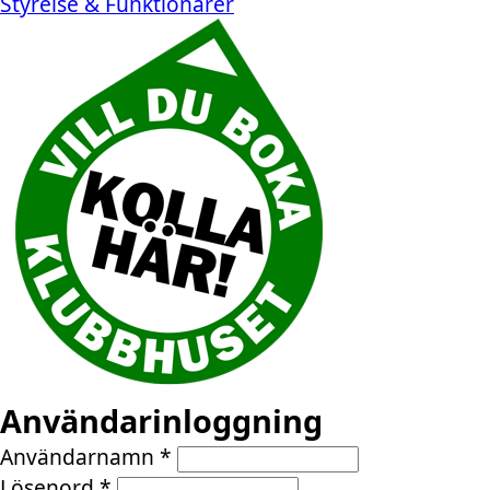
Styrelse & Funktionärer
Användarinloggning
Användarnamn
*
Lösenord
*