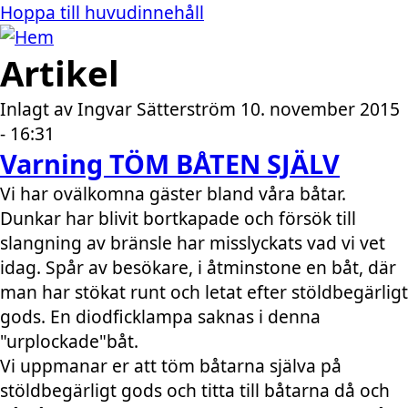
Hoppa till huvudinnehåll
Artikel
Inlagt av
Ingvar Sätterström
10. november 2015
- 16:31
Varning TÖM BÅTEN SJÄLV
Vi har ovälkomna gäster bland våra båtar.
Dunkar har blivit bortkapade och försök till
slangning av bränsle har misslyckats vad vi vet
idag. Spår av besökare, i åtminstone en båt, där
man har stökat runt och letat efter stöldbegärligt
gods. En diodficklampa saknas i denna
"urplockade"båt.
Vi uppmanar er att töm båtarna själva på
stöldbegärligt gods och titta till båtarna då och