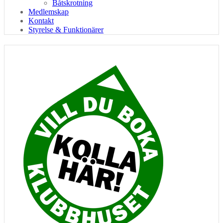
Båtskrotning
Medlemskap
Kontakt
Styrelse & Funktionärer