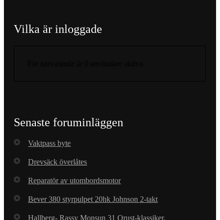
Vilka är inloggade
För närvarande är 0 användare aktiva.
Senaste foruminläggen
Vaktpass byte
Drevsäck överlåtes
Reparatör av utombordsmotor
Bever 380 styrpulpet 20hk Johnson 2-takt
Hallberg- Rassy Monsun 31 Orust-klassiker.