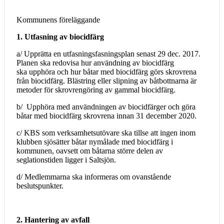
Kommunens föreläggande
1. Utfasning av biocidfärg
a/ Upprätta en utfasningsfasningsplan senast 29 dec. 2017.
Planen ska redovisa hur användning av biocidfärg
ska upphöra och hur båtar med biocidfärg görs skrovrena
från biocidfärg. Blästring eller slipning av båtbottnarna är
metoder för skrovrengöring av gammal biocidfärg.
b/ Upphöra med användningen av biocidfärger och göra
båtar med biocidfärg skrovrena innan 31 december 2020.
c/ KBS som verksamhetsutövare ska tillse att ingen inom
klubben sjösätter båtar nymålade med biocidfärg i
kommunen, oavsett om båtarna större delen av
seglationstiden ligger i Saltsjön.
d/ Medlemmarna ska informeras om ovanstående
beslutspunkter.
2. Hantering av avfall