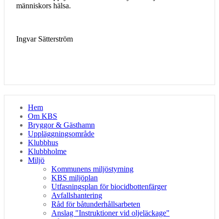
människors hälsa.
Ingvar Sätterström
Hem
Om KBS
Bryggor & Gästhamn
Uppläggningsområde
Klubbhus
Klubbholme
Miljö
Kommunens miljöstyrning
KBS miljöplan
Utfasningsplan för biocidbottenfärger
Avfallshantering
Råd för båtunderhållsarbeten
Anslag "Instruktioner vid oljeläckage"