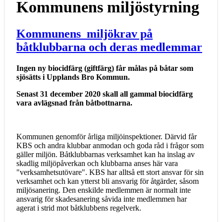
Kommunens miljöstyrning
Kommunens miljökrav på
båtklubbarna och deras medlemmar
Ingen ny biocidfärg (giftfärg) får målas på båtar som
sjösätts i Upplands Bro Kommun.
Senast 31 december 2020 skall all gammal biocidfärg
vara avlägsnad från båtbottnarna.
Kommunen genomför årliga miljöinspektioner. Därvid får
KBS och andra klubbar anmodan och goda råd i frågor som
gäller miljön. Båtklubbarnas verksamhet kan ha inslag av
skadlig miljöpåverkan och klubbarna anses här vara
"verksamhetsutövare". KBS har alltså ett stort ansvar för sin
verksamhet och kan ytterst bli ansvarig för åtgärder, såsom
miljösanering. Den enskilde medlemmen är normalt inte
ansvarig för skadesanering såvida inte medlemmen har
agerat i strid mot båtklubbens regelverk.