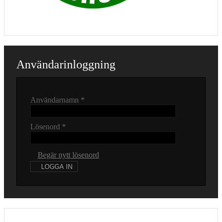
Användarinloggning
Användarnamn
*
Lösenord
*
Begär nytt lösenord